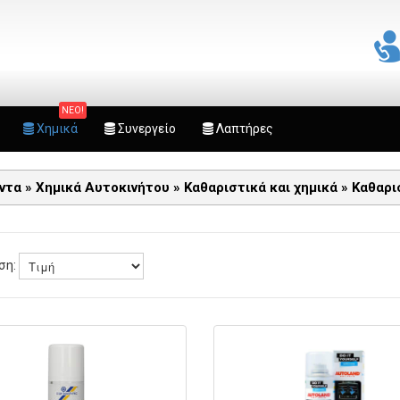
ΝΕΟ!
Χημικά
Συνεργείο
Λαπτήρες
όντα
»
Χημικά Αυτοκινήτου
»
Καθαριστικά και χημικά
»
Καθαρι
ση: