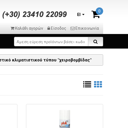
0
El
Καλάθι αγορών
Είσοδος
Επικοινωνία
στικό κλιματιστικού τύπου "χειροβομβίδας"