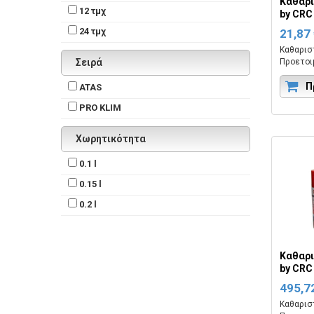
Καθαρι
12 τμχ
by CRC
24 τμχ
21,87
Καθαρισ
Σειρά
Προετοιμ
απολύμα
κλιματι
Π
ATAS
Κωδικός
PRO KLIM
200ML.
Χωρητικότητα
0.1 l
0.15 l
0.2 l
Καθαρι
by CRC
495,7
Καθαρισ