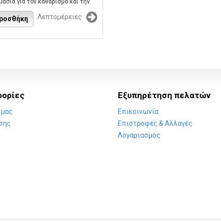
ασία για τον καθαρισμό και την
νση των συστημάτων
Λεπτομέρειες
σμού.
ροσθήκη
 εργοστασίου:CRC AIRCO KLEEN
ορίες
Εξυπηρέτηση πελατών
 μας
Επικοινωνία
σης
Επιστροφές & Αλλαγές
Λογαριασμός