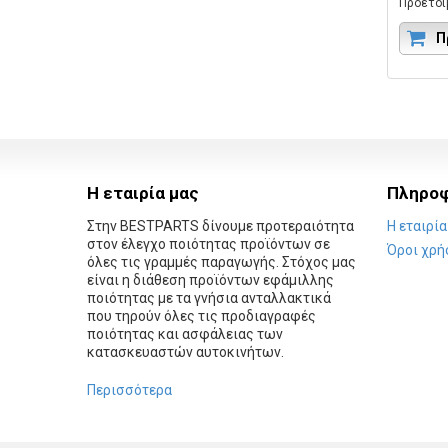
Προετοιμ
απολύμα
κλιματι
Π
Κωδικός
K24PCS.
Η εταιρία μας
Πληροφ
Στην BESTPARTS δίνουμε προτεραιότητα
Η εταιρία
στον έλεγχο ποιότητας προϊόντων σε
Όροι χρή
όλες τις γραμμές παραγωγής. Στόχος μας
είναι η διάθεση προϊόντων εφάμιλλης
ποιότητας με τα γνήσια ανταλλακτικά
που τηρούν όλες τις προδιαγραφές
ποιότητας και ασφάλειας των
κατασκευαστών αυτοκινήτων.
Περισσότερα