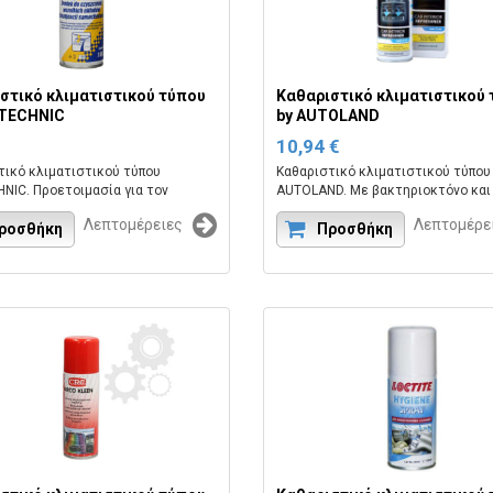
στικό κλιματιστικού τύπου
Καθαριστικό κλιματιστικού
RTECHNIC
by AUTOLAND
10,94 €
τικό κλιματιστικού τύπου
Καθαριστικό κλιματιστικού τύπου
NIC. Προετοιμασία για τον
AUTOLAND. Με βακτηριοκτόνο και
μό και την απολύμανση των
μυκητοκτόνο δράση. Άδεια του Υ
Λεπτομέρειες
Λεπτομέρε
των κλιματισμού.
ροσθήκη
Υγείας 6560/16.
Προσθήκη
 εργοστασίου:CART00225.
Κωδικός εργοστασίου:ALD PRO CLI