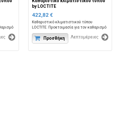
 τύπου
Καθαριστικό κλιματιστικού τύπου
by LOCTITE
422,82 €
Καθαριστικό κλιματιστικού τύπου
θαρισμό
LOCTITE. Προετοιμασία για τον καθαρισμό
των
και την απολύμανση των συστημάτων
ιες
Λεπτομέρειες
κλιματισμού.
Προσθήκη
NE SPRAY
Κωδικός εργοστασίου:LOC HYGIENE SPRAY
K12PCS.