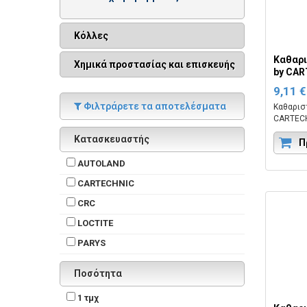
Κόλλες
Καθαρι
Χημικά προστασίας και επισκευής
by CA
9,11 €
Φιλτράρετε τα αποτελέσματα
Καθαρισ
CARTECH
καθαρισ
Κατασκευαστής
συστημά
Π
Κωδικός
AUTOLAND
CARTECHNIC
CRC
LOCTITE
PARYS
Ποσότητα
1 τμχ