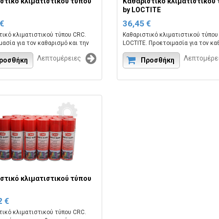
στικό κλιματιστικού τύπου
Καθαριστικό κλιματιστικού
by LOCTITE
 €
36,45 €
τικό κλιματιστικού τύπου CRC.
Καθαριστικό κλιματιστικού τύπου
ασία για τον καθαρισμό και την
LOCTITE. Προετοιμασία για τον κα
νση των συστημάτων
και την απολύμανση των συστημά
Λεπτομέρειες
Λεπτομέρε
σμού.
ροσθήκη
κλιματισμού.
Προσθήκη
 εργοστασίου:CRC AIRCO KLEEN
Κωδικός εργοστασίου:LOC HYGIE
150ML.
στικό κλιματιστικού τύπου
2 €
τικό κλιματιστικού τύπου CRC.