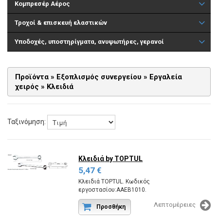
Κομπρεσέρ Αέρος
Τροχοί & επισκευή ελαστικών
Υποδοχές, υποστηρίγματα, ανυψωτήρες, γερανοί
Προϊόντα
»
Εξοπλισμός συνεργείου
»
Εργαλεία
χειρός
»
Κλειδιά
Ταξινόμηση:
Κλειδιά
by TOPTUL
5,47 €
Κλειδιά TOPTUL. Κωδικός
εργοστασίου:AAEB1010.
Λεπτομέρειες
Προσθήκη