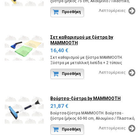
ξύστρα (μήκος 75 cm, Αλουμίνιο / Πλαστικό,
μαύρο / κίτρινο, 1 τεμ.), Παχιά τρίχα
Λεπτομέρειες
Κωδικός εργοστασίου:MMT A123 043.
Προσθήκη
Σετ καθαρισμού με ξύστρα
by
MAMMOOTH
16,40 €
Σετ καθαρισμού με ξύστρα MAMMOOTH.
Ξύστρα με μεταλλική λεπίδα + 2 τύπους
μικροϊνών για το εσωτερικό του αυτοκινήτου.
Λεπτομέρειες
Κωδικός εργοστασίου:MMT A123 010.
Προσθήκη
Βούρτσα-ξύστρα
by MAMMOOTH
21,87 €
Βούρτσα-ξύστρα MAMMOOTH. Βούρτσα -
ξύστρα (μήκος 60-90 cm, Αλουμίνιο / Πλαστικό,
μαύρο / μπλε, 1 τεμ.), Παχιά τρίχα
Λεπτομέρειες
Κωδικός εργοστασίου:MMT A123 044.
Προσθήκη