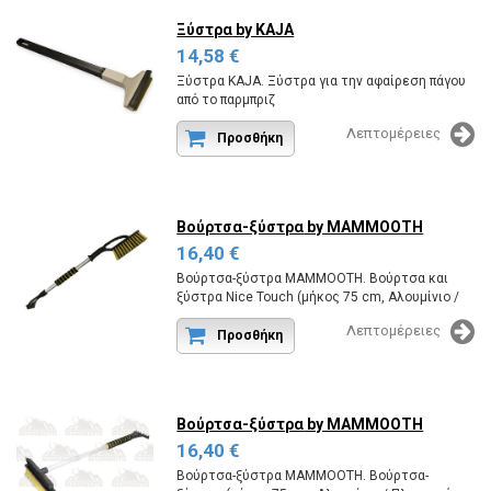
Ξύστρα
by KAJA
14,58 €
Ξύστρα KAJA. Ξύστρα για την αφαίρεση πάγου
από το παρμπριζ
Κωδικός εργοστασίου:SCRAPER MURSKA 580L.
Λεπτομέρειες
Προσθήκη
Βούρτσα-ξύστρα
by MAMMOOTH
16,40 €
Βούρτσα-ξύστρα MAMMOOTH. Βούρτσα και
ξύστρα Nice Touch (μήκος 75 cm, Αλουμίνιο /
Πλαστικό, διαφορετικά χρώματα, 1 τεμ.),
Λεπτομέρειες
Παχιά τρίχα
Προσθήκη
Κωδικός εργοστασίου:MMT A123 033.
Βούρτσα-ξύστρα
by MAMMOOTH
16,40 €
Βούρτσα-ξύστρα MAMMOOTH. Βούρτσα-