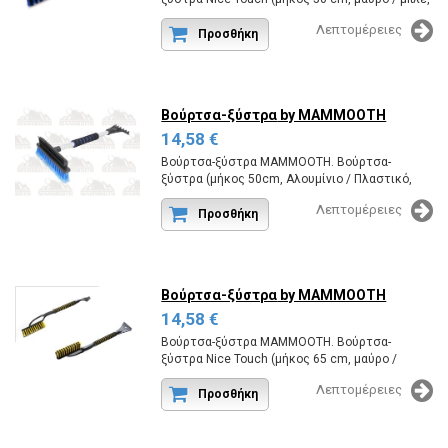
1 τεμ.), Χοντρές τρίχες
Λεπτομέρειες
Κωδικός εργοστασίου:MMT A123 031.
Προσθήκη
Βούρτσα-ξύστρα
by MAMMOOTH
14,58 €
Βούρτσα-ξύστρα MAMMOOTH. Βούρτσα-
ξύστρα (μήκος 50cm, Αλουμίνιο / Πλαστικό,
μαύρο / μπλε, 1pcs), παχύ τρίχες
Λεπτομέρειες
Κωδικός εργοστασίου:MMT A123 041.
Προσθήκη
Βούρτσα-ξύστρα
by MAMMOOTH
14,58 €
Βούρτσα-ξύστρα MAMMOOTH. Βούρτσα-
ξύστρα Nice Touch (μήκος 65 cm, μαύρο /
κίτρινο, 1 τεμ.), Χοντρές τρίχες
Λεπτομέρειες
Κωδικός εργοστασίου:MMT A123 032.
Προσθήκη