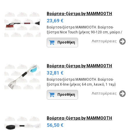
Βούρτσα-ξύστρα
by MAMMOOTH
23,69 €
Βούρτσα-ξύστρα MAMMOOTH. Βούρτσα-
ξύστρα Nice Touch (μήκος 90-120 cm, μαύρο /
κόκκινο, 1 τεμ.), Παχιά τρίχα
Λεπτομέρειες
Κωδικός εργοστασίου:MMT A123 034.
Προσθήκη
Βούρτσα-ξύστρα
by MAMMOOTH
32,81 €
Βούρτσα-ξύστρα MAMMOOTH. Βούρτσα-
ξύστρα Χ-line (μήκος 64 cm, λευκό, 1 τεμ)
Κωδικός εργοστασίου:MMT A123 035.
Λεπτομέρειες
Προσθήκη
Βούρτσα-ξύστρα
by MAMMOOTH
56,50 €