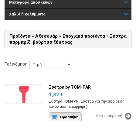
Μεταφορά αποσκευών
Χαλιά ή καλύμματα
Προϊόντα
»
Αξεσουάρ
»
Εποχιακά προϊόντα
»
Ξύστρα
παρμπρίζ, βούρτσα ξύστρας
Ταξινόμηση:
Ξύστρα
by TOM-PAR
1,82 €
Ξύστρα TOM-PAR. Ξύστρα για την αφαίρεση
πάγου από το παρμπριζ
Κωδικός εργοστασίου:SCRAPER SMALL.
Λεπτομέρειες
Προσθήκη