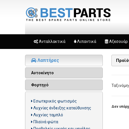
Ανταλλακτικά
Λιπαντικά
Αξεσουάρ
Λαπτήρες
Προϊ
Αυτοκίνητο
Φορτηγό
Ταξινόμη
Εσωτερικός φωτισμός
Δεν υπάρχ
Λυχνίες ένδειξης κατεύθυνσης
Λυχνίες ταμπλό
Πλαϊνά φώτα
Προβολείς μικρής και μεγάλης