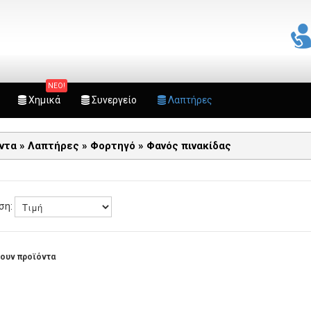
ΝΕΟ!
Χημικά
Συνεργείο
Λαπτήρες
όντα
»
Λαπτήρες
»
Φορτηγό
»
Φανός πινακίδας
ση:
ουν προϊόντα