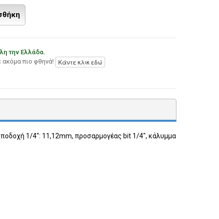
σθήκη
λη την Ελλάδα.
Κάντε κλικ εδώ
ε ακόμα πιο φθηνά!
υποδοχή 1/4": 11,12mm, προσαρμογέας bit 1/4", κάλυμμα