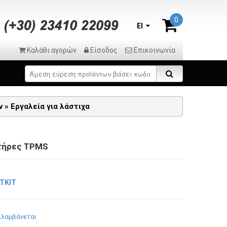
0
El
Καλάθι αγορών
Είσοδος
Επικοινωνία
ν
»
Εργαλεία για λάστιχα
ητήρες TPMS
TKIT
ιλαμβάνεται