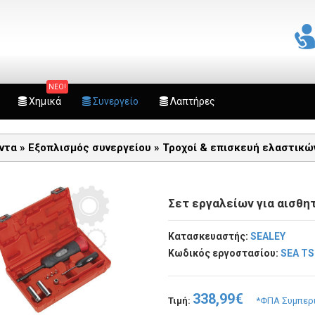
ΝΕΟ!
Χημικά
Συνεργείο
Λαπτήρες
ντα »
Εξοπλισμός συνεργείου
»
Τροχοί & επισκευή ελαστικώ
Σετ εργαλείων για αισθ
Κατασκευαστής:
SEALEY
Κωδικός εργοστασίου:
SEA TS
338,99€
Τιμή:
*ΦΠΑ Συμπερ